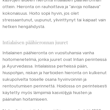
kasvojen alueen hieronta intialaisen päähieronnan
ottein. Hieronta on rauhoittava ja "aivoja nollaava"
kokonaisuus. Hoito sopii hyvin, jos olet
stressaantunut, uupunut, ylivirittynyt tai kaipaat vain
hetken hengähdystä.
Intialaisen päähieronnan juuret
Intialainen päähieronta on vuosituhansia vanha
hoitomenetelmä, jonka juuret ovat Intian perinteissä
ja Ayurvedassa. Intialaisissa perheissä pään,
hiuspohjan, niskan ja hartioiden hieronta on kulkenut
sukupolvelta toiselle osana hyvinvoinnin ja
rentoutumisen perinnettä. Hoidossa on perinteisesti
käytetty myös lämpimiä kasviöljyjä hiusten ja
päänahan hoitamiseen.