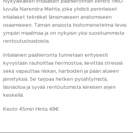
Nykyaikaisen intialaisen päähieronnan kehitti 1960-
luvulla Narendra Mehta, joka yhdisti perinteiset
intialaiset tekniikat länsimaiseen anatomiseen
osaamiseen. Tämän ansiosta hoitomenetelmä levisi
ympäri maailmaa ja on nykyisin yksi suosituimmista
rentoutushoidoista.
Intialainen päähieronta tunnetaan erityisesti
kyvystään rauhoittaa hermostoa, lievittää stressiä
sekä vapauttaa niskan, hartioiden ja pään alueen
jännityksiä. Se tarjoaa hetken pysähtymistä,
läsnäoloa ja syvää rentoutumista kiireisen arjen
keskellä.
Kesto 45min Hinta 48€